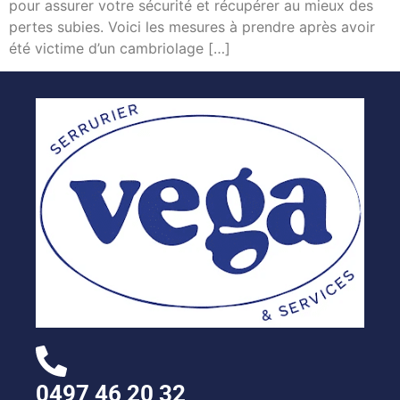
pour assurer votre sécurité et récupérer au mieux des
pertes subies. Voici les mesures à prendre après avoir
été victime d’un cambriolage […]
0497 46 20 32