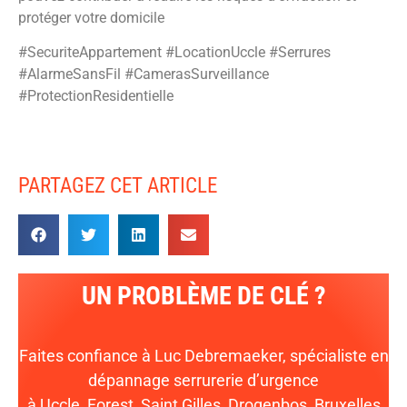
protéger votre domicile
#SecuriteAppartement #LocationUccle #Serrures
#AlarmeSansFil #CamerasSurveillance
#ProtectionResidentielle
PARTAGEZ CET ARTICLE
UN PROBLÈME DE CLÉ ?
Faites confiance à Luc Debremaeker, spécialiste en
dépannage serrurerie d’urgence
à Uccle, Forest, Saint Gilles, Drogenbos, Bruxelles