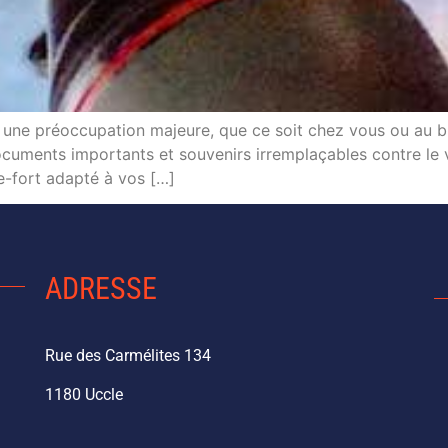
t une préoccupation majeure, que ce soit chez vous ou au b
ocuments importants et souvenirs irremplaçables contre le v
e-fort adapté à vos […]
ADRESSE
Rue des Carmélites 134
1180 Uccle