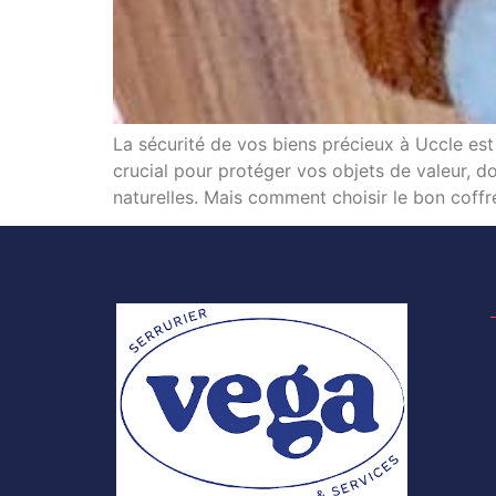
La sécurité de vos biens précieux à Uccle es
crucial pour protéger vos objets de valeur, d
naturelles. Mais comment choisir le bon coffr