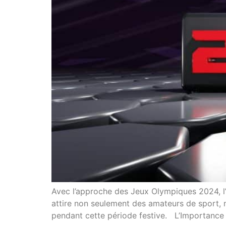
Avec l’approche des Jeux Olympiques 2024, l
attire non seulement des amateurs de sport, ma
pendant cette période festive. L’Importance 