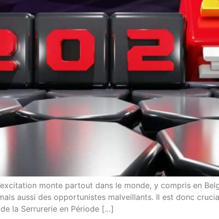
’excitation monte partout dans le monde, y compris en Be
is aussi des opportunistes malveillants. Il est donc crucial
de la Serrurerie en Période […]