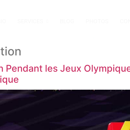
BIO
SERVICES
BLOG
PHOTOS
CO
tion
n Pendant les Jeux Olympique
gique