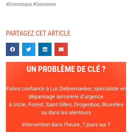
#Domotique #Serrurerie
PARTAGEZ CET ARTICLE
UN PROBLÈME DE CLÉ ?
Faites confiance à Luc Debremaeker, spécialiste en
dépannage serrurerie d’urgence
à Uccle, Forest, Saint Gilles, Drogenbos, Bruxelles
ou dans les alentours
Intervention dans l’heure, 7 jours sur 7